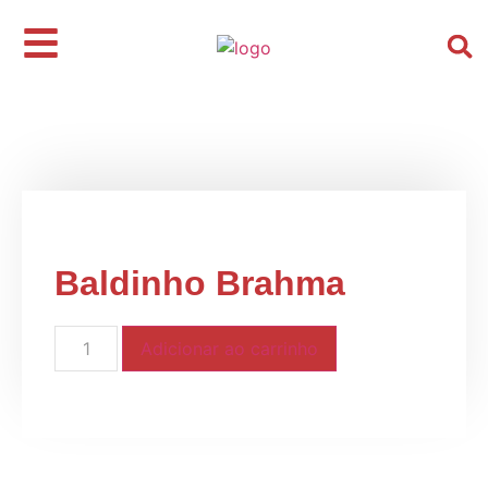
Início
/
Kits e Cestas
/
Presentes
Masculinos
/ Baldinho Brahma
Baldinho Brahma
Adicionar ao carrinho