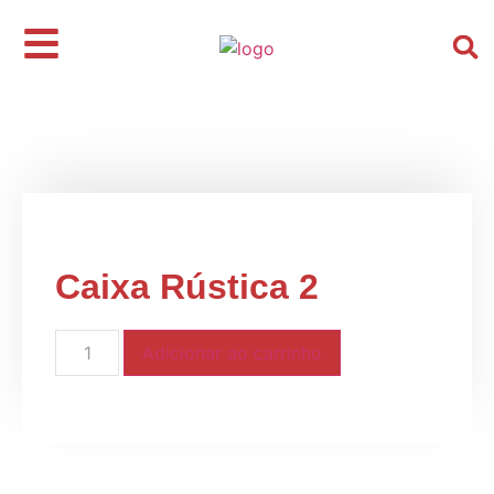
Início
/
Kits e Cestas
/
Presentes Masculinos
/ Caixa
Rústica 2
Caixa Rústica 2
Adicionar ao carrinho