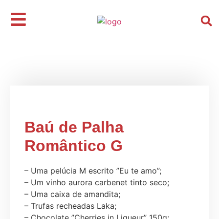
Início
/
Kits e Cestas
/
Presentes Românticos
/ Baú de
Palha Romântico G
Baú de Palha
Romântico G
– Uma pelúcia M escrito ”Eu te amo”;
– Um vinho aurora carbenet tinto seco;
– Uma caixa de amandita;
– Trufas recheadas Laka;
– Chocolate ”Cherries in Liqueur” 150g;