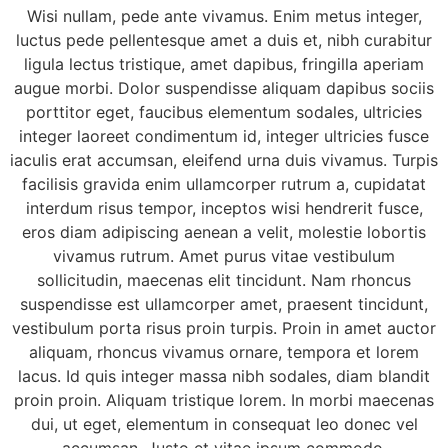
Wisi nullam, pede ante vivamus. Enim metus integer,
luctus pede pellentesque amet a duis et, nibh curabitur
ligula lectus tristique, amet dapibus, fringilla aperiam
augue morbi. Dolor suspendisse aliquam dapibus sociis
porttitor eget, faucibus elementum sodales, ultricies
integer laoreet condimentum id, integer ultricies fusce
iaculis erat accumsan, eleifend urna duis vivamus. Turpis
facilisis gravida enim ullamcorper rutrum a, cupidatat
interdum risus tempor, inceptos wisi hendrerit fusce,
eros diam adipiscing aenean a velit, molestie lobortis
vivamus rutrum. Amet purus vitae vestibulum
sollicitudin, maecenas elit tincidunt. Nam rhoncus
suspendisse est ullamcorper amet, praesent tincidunt,
vestibulum porta risus proin turpis. Proin in amet auctor
aliquam, rhoncus vivamus ornare, tempora et lorem
lacus. Id quis integer massa nibh sodales, diam blandit
proin proin. Aliquam tristique lorem. In morbi maecenas
dui, ut eget, elementum in consequat leo donec vel