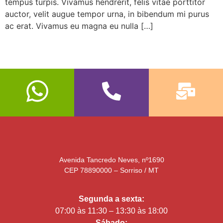
tempus turpis. Vivamus hendrerit, felis vitae porttitor
auctor, velit augue tempor urna, in bibendum mi purus
ac erat. Vivamus eu magna eu nulla […]
Avenida Tancredo Neves, nº1690
CEP 78890000 – Sorriso / MT
Segunda a sexta:
07:00 às 11:30 – 13:30 às 18:00
Sábado: