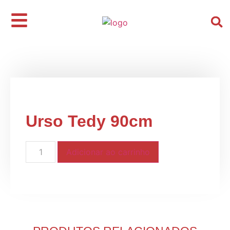
Início
/
Pelúcias
/ Urso Tedy 90cm
Urso Tedy 90cm
Adicionar ao carrinho